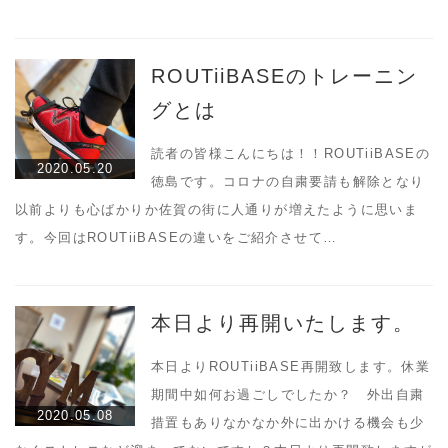
ROUTiiBASEのトレーニン
グとは
読者の皆様こんにちは！！ROUTiiBASEの
2020.05.20
徳島です。コロナの自粛要請も解除となり
以前よりも心ばかりか佐賀の街に人通りが増えたように思いま
す。今回はROUTiiBASEの違いをご紹介させて…
本日より再開いたします。
本日よりROUTiiBASE再開致します。休業
期間中如何お過ごしでしたか？ 外出自粛
2020.05.08
措置もありなかなか外に出かける機会も少