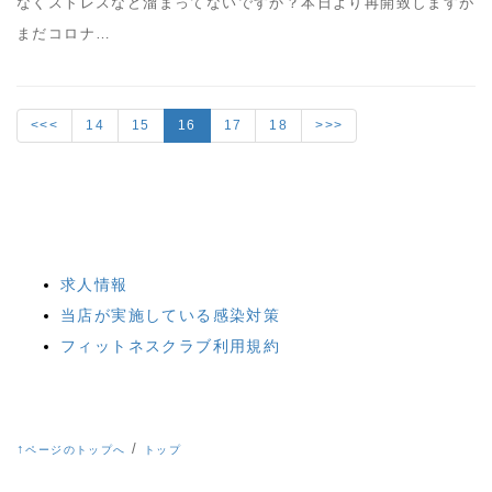
なくストレスなど溜まってないですか？本日より再開致しますが
まだコロナ…
<<<
14
15
16
17
18
>>>
求人情報
当店が実施している感染対策
フィットネスクラブ利用規約
↑
/
ページのトップへ
トップ